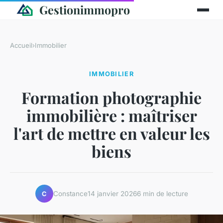
Gestionimmopro
Accueil
›
Immobilier
IMMOBILIER
Formation photographie
immobilière : maîtriser
l'art de mettre en valeur les
biens
Constance
14 janvier 2026
6 min de lecture
C