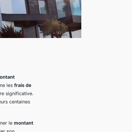
ontant
rne les
frais de
e significative.
eurs centaines
iner le
montant
ier son