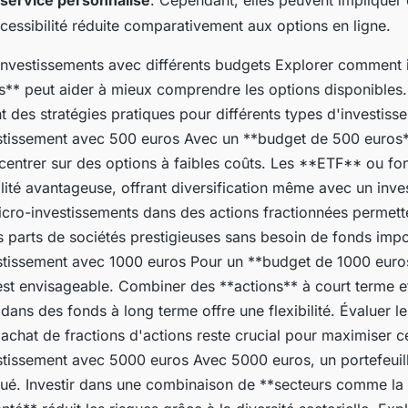
service personnalisé
. Cependant, elles peuvent impliquer 
cessibilité réduite comparativement aux options en ligne.
nvestissements avec différents budgets Explorer comment i
s** peut aider à mieux comprendre les options disponibles.
ent des stratégies pratiques pour différents types d'investiss
stissement avec 500 euros Avec un **budget de 500 euros**,
centrer sur des options à faibles coûts. Les **ETF** ou fon
lité avantageuse, offrant diversification même avec un inve
cro-investissements dans des actions fractionnées permet
 parts de sociétés prestigieuses sans besoin de fonds impo
stissement avec 1000 euros Pour un **budget de 1000 euro
 est envisageable. Combiner des **actions** à court terme e
dans des fonds à long terme offre une flexibilité. Évaluer l
'achat de fractions d'actions reste crucial pour maximiser 
stissement avec 5000 euros Avec 5000 euros, un portefeuill
itué. Investir dans une combinaison de **secteurs comme la