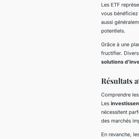
Les ETF représen
vous bénéficiez 
aussi généraleme
potentiels.
Grâce à une pla
fructifier. Dive
solutions d’in
Résultats a
Comprendre le
Les
investisse
nécessitent parf
des marchés imp
En revanche, le