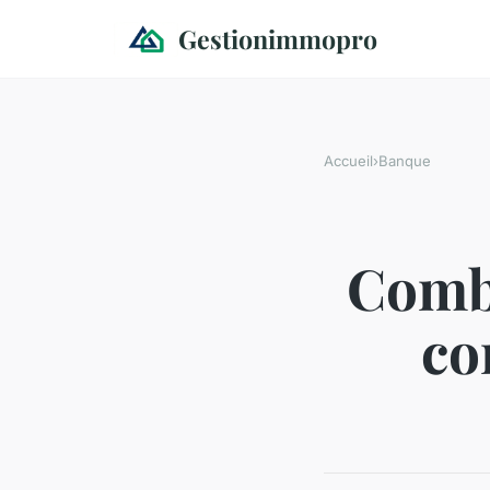
Gestionimmopro
Accueil
›
Banque
Combi
co