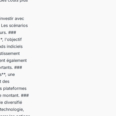
des coûts plus
nvestir avec
 Les scénarios
eurs. ###
 l'objectif
ds indiciels
stissement
tent également
rtants. ###
s**, une
t des
es plateformes
ce montant. ###
e diversifié
 technologie,