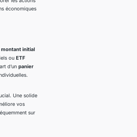
lorer les actions
ions économiques
n
montant initial
ciels ou
ETF
art d’un
panier
ndividuelles.
ucial. Une solide
méliore vos
fréquemment sur