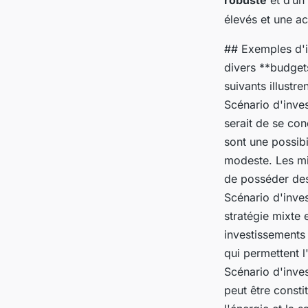
robuste
et d’un
élevés et une ac
## Exemples d'i
divers **budget
suivants illustr
Scénario d'inve
serait de se con
sont une possibi
modeste. Les mi
de posséder des
Scénario d'inve
stratégie mixte
investissements 
qui permettent l
Scénario d'inve
peut être const