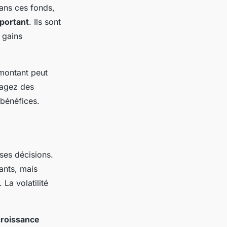
dans ces fonds,
mportant
. Ils sont
 gains
 montant peut
sagez des
bénéfices.
 ses décisions.
ants, mais
La volatilité
croissance