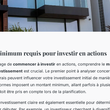
nimum requis pour investir en actions
sage de
commencer à investir
en actions, comprendre le
m
estissement
est crucial. Le premier point à analyser conce
rais peuvent influencer votre investissement initial de manièr
formes imposent un montant minimum, allant parfois à plusi
doit être pris en compte lors de la planification.
investissement claire est également essentielle pour déterm
 débuter. Par exemple, un investisseur cherchant à diversif