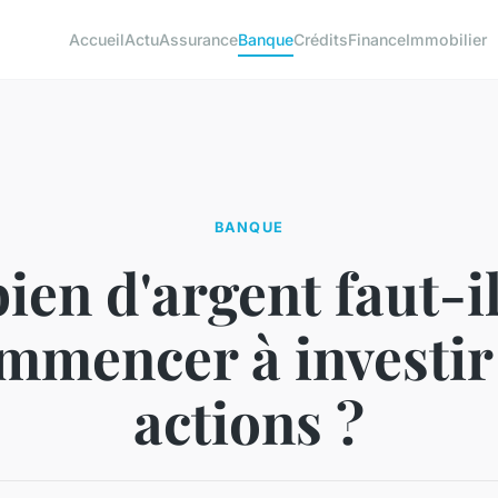
Accueil
Actu
Assurance
Banque
Crédits
Finance
Immobilier
BANQUE
en d'argent faut-i
mmencer à investir
actions ?