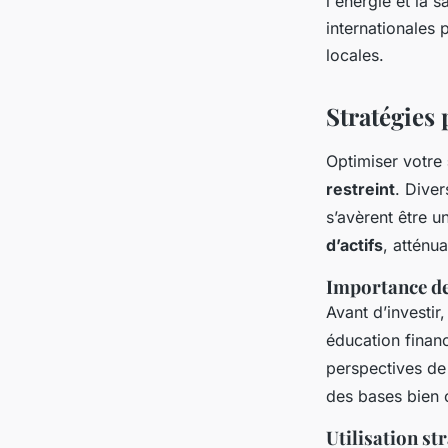
l'énergie et la s
internationales 
locales.
Stratégies 
Optimiser votre
restreint
. Diver
s’avèrent être u
d’actifs
, atténua
Importance de
Avant d’investi
éducation financ
perspectives de
des bases bien c
Utilisation st