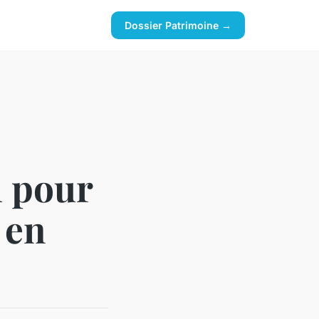
Dossier Patrimoine →
l pour
 en