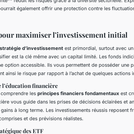
anté** réduit les risques grâce à la diversité sectorielle. Exp
pourrait également offrir une protection contre les fluctuat
pour maximiser l’investissement initial
stratégie d’investissement
est primordial, surtout avec u
sifier est la clé même avec un capital limité. Les fonds indi
ne option accessible. Ils vous permettent de posséder une p
nt ainsi le risque par rapport à l’achat de quelques actions i
 l’éducation financière
r, comprendre les
principes financiers fondamentaux
est cr
ière vous guide dans les prises de décisions éclairées et a
 gains à long terme. Les investissements réussis reposent 
omprises et des prévisions réalistes.
ratégique des ETF