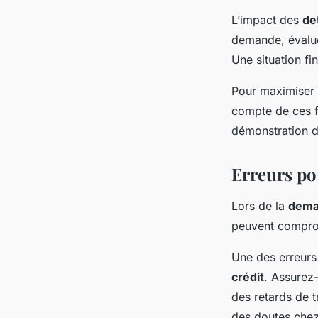
L’impact des
de
demande, évaluer
Une situation fi
Pour maximiser 
compte de ces f
démonstration de
Erreurs pot
Lors de la
dema
peuvent compro
Une des erreurs
crédit
. Assurez
des retards de t
des doutes chez 