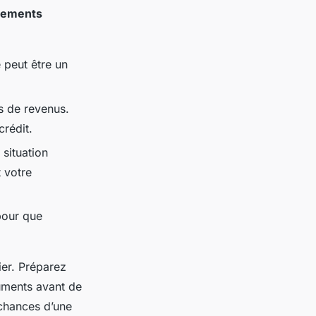
nements
e peut être un
ns de revenus.
crédit.
situation
t votre
 pour que
er. Préparez
uments avant de
 chances d’une