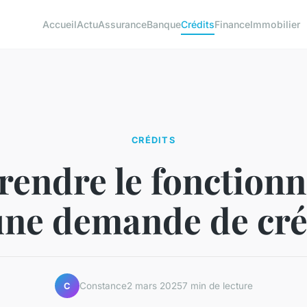
Accueil
Actu
Assurance
Banque
Crédits
Finance
Immobilier
CRÉDITS
endre le fonction
une demande de cré
Constance
2 mars 2025
7 min de lecture
C