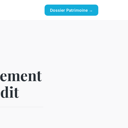
Dossier Patrimoine →
nement
dit