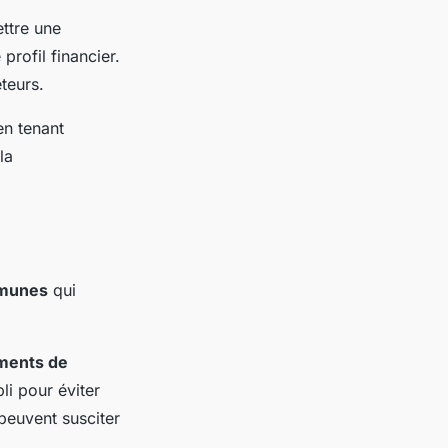
ttre une
rofil financier.
teurs.
en tenant
la
mmunes
qui
ments de
i pour éviter
peuvent susciter