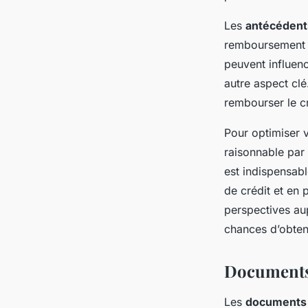
Les
antécédents
remboursement p
peuvent influen
autre aspect cl
rembourser le cr
Pour optimiser 
raisonnable par
est indispensab
de crédit et en
perspectives au
chances d’obteni
Documents 
Les
documents 