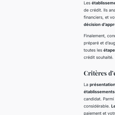
Les
établisseme
de crédit. Ils a
financiers, et v
décision d’appr
Finalement, con
préparé et d’au
toutes les
étape
crédit souhaité.
Critères d’
La
présentation
établissements 
candidat. Parmi 
considérable.
L
paiement et votre