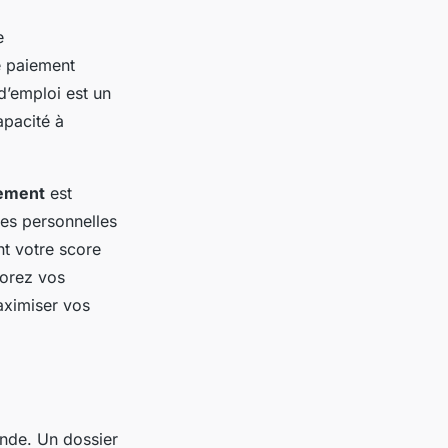
e
e paiement
d’emploi est un
apacité à
ement
est
es personnelles
t votre score
iorez vos
ximiser vos
ande. Un dossier