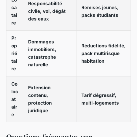
Responsabilité
ca
Remises jeunes,
civile, vol, dégât
tai
packs étudiants
des eaux
re
Pr
Dommages
op
Réductions fidélité,
immobiliers,
rié
pack multirisque
catastrophe
tai
habitation
naturelle
re
Co
Extension
loc
contenu,
Tarif dégressif,
at
protection
multi-logements
air
juridique
e
Questions fréquentes sur