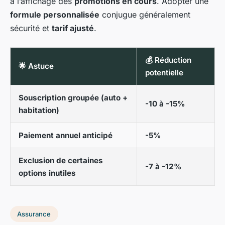
à l’affichage des
promotions en cours
. Adopter une
formule personnalisée
conjugue généralement
sécurité et
tarif ajusté
.
💰 Réduction
🌟 Astuce
potentielle
Souscription groupée (auto +
-10 à -15%
habitation)
Paiement annuel anticipé
-5%
Exclusion de certaines
-7 à -12%
options inutiles
Assurance