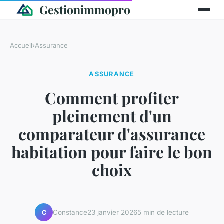
Gestionimmopro
Accueil
›
Assurance
ASSURANCE
Comment profiter
pleinement d'un
comparateur d'assurance
habitation pour faire le bon
choix
Constance
23 janvier 2026
5 min de lecture
C