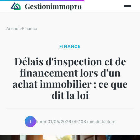
Gestionimmopro
Accueil
›
Finance
FINANCE
Délais d'inspection et de
financement lors d'un
achat immobilier : ce que
dit la loi
Imran
01/05/2026 09:10
8 min de lecture
I