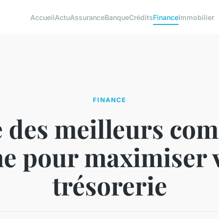
Accueil
Actu
Assurance
Banque
Crédits
Finance
Immobilier
FINANCE
 des meilleurs com
e pour maximiser 
trésorerie