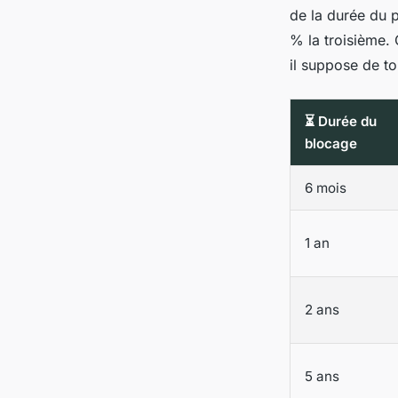
de la durée du 
% la troisième.
il suppose de to
⏳ Durée du
blocage
6 mois
1 an
2 ans
5 ans